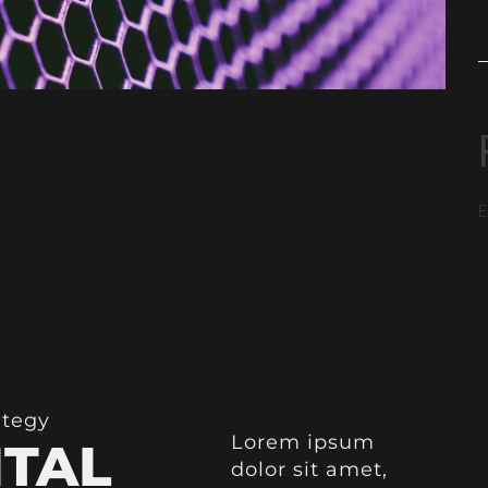
E
ategy
Lorem ipsum
ITAL
dolor sit amet,