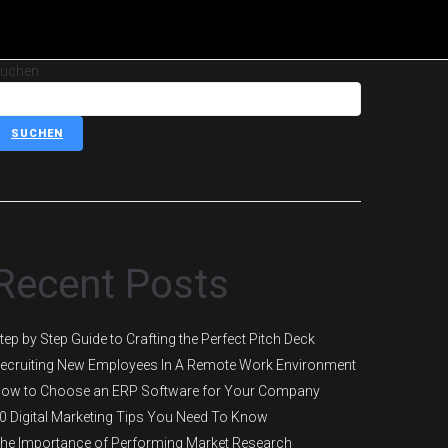
uchen
SUCHEN
Recent Posts
tep by Step Guide to Crafting the Perfect Pitch Deck
ecruiting New Employees In A Remote Work Environment
ow to Choose an ERP Software for Your Company
0 Digital Marketing Tips You Need To Know
he Importance of Performing Market Research