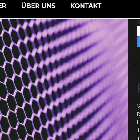
ER
ÜBER UNS
KONTAKT
S
S
R
H
1
T